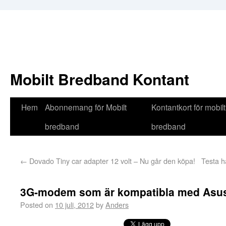
Mobilt Bredband Kontant
Hem
Abonnemang för Mobilt
Kontantkort för mobilt
bredband
bredband
←
Dovado Tiny car adapter 12 volt – Nu går den köpa!
Testa h
3G-modem som är kompatibla med Asus
Posted on
10 juli, 2012
by
Anders