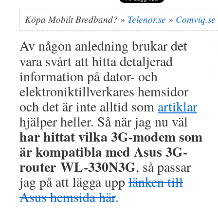
Köpa Mobilt Bredband? »
Telenor.se
»
Comviq.se
Av någon anledning brukar det
vara svårt att hitta detaljerad
information på dator- och
elektroniktillverkares hemsidor
och det är inte alltid som
artiklar
hjälper heller. Så när jag nu väl
har hittat vilka 3G-modem som
är kompatibla med Asus 3G-
router WL-330N3G
, så passar
jag på att lägga upp
länken till
Asus hemsida här
.